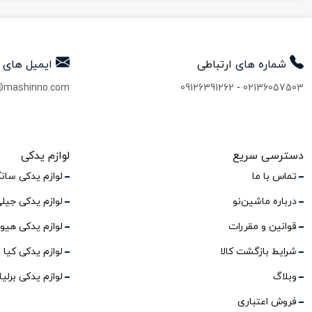
شماره های
ارتباطی
ایمیل های
@mashinno.com
09126391262
-
02136057503
دسترسی سریع
لوازم یدکی
تماس با ما
لوازم یدکی سان
درباره ماشین‌نو
لوازم یدکی جیل
قوانین و مقررات
لوازم یدکی هیو
شرایط بازگشت کالا
لوازم یدکی کیا
وبلاگ
لوازم یدکی برلی
فروش اعتباری