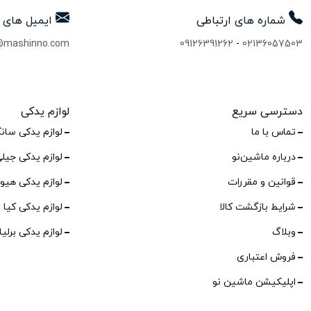
شماره های
ارتباطی
ایمیل های
@mashinno.com
09126391262
-
02136057503
دسترسی سریع
لوازم یدکی
تماس با ما
لوازم یدکی سان
درباره ماشین‌نو
لوازم یدکی جیل
قوانین و مقررات
لوازم یدکی هیو
شرایط بازگشت کالا
لوازم یدکی کیا
وبلاگ
لوازم یدکی برلی
فروش اعتباری
اپلیکیشن ماشین نو