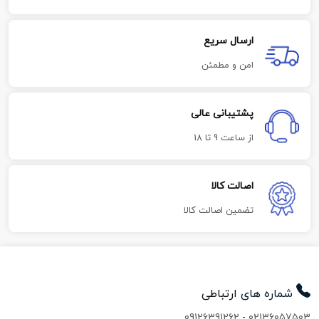
ارسال سریع
امن و مطمئن
پشتیبانی عالی
از ساعت 9 تا 18
اصالت کالا
تضمین اصالت کالا
شماره های
ارتباطی
09126391262
-
02136057503