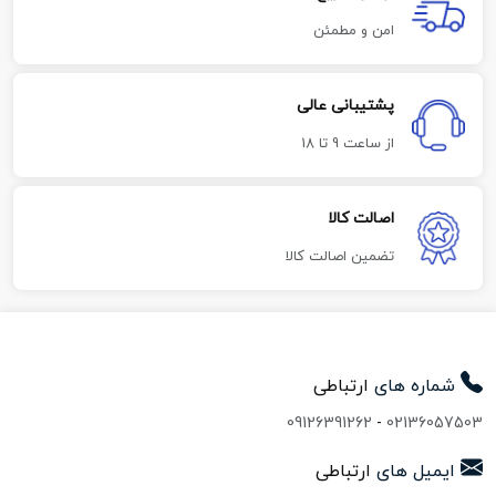
امن و مطمئن
پشتیبانی عالی
از ساعت 9 تا 18
اصالت کالا
تضمین اصالت کالا
شماره های
ارتباطی
09126391262
-
02136057503
ایمیل های
ارتباطی