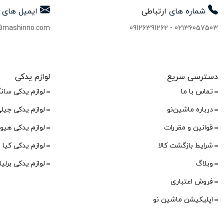
شماره های
ارتباطی
ایمیل های
@mashinno.com
09126391262
-
02136057503
دسترسی سریع
لوازم یدکی
تماس با ما
لوازم یدکی سان
درباره ماشین‌نو
لوازم یدکی جیل
قوانین و مقررات
لوازم یدکی هیو
شرایط بازگشت کالا
لوازم یدکی کیا
وبلاگ
لوازم یدکی برلی
فروش اعتباری
اپلیکیشن ماشین نو