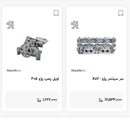
سر سیلندر پژو - Xu7
اویل پمپ پژو 405
1,222,000
17,533,000