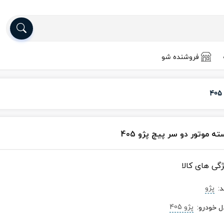
فروشنده شو
ه موتور دو سر پیچ پژو 405
ژگی های کالا
پژو
د
:
پژو 405
ل خودرو
: