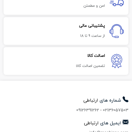
امن و مطمئن
پشتیبانی عالی
از ساعت 9 تا 18
اصالت کالا
تضمین اصالت کالا
شماره های
ارتباطی
09126391262
-
02136057503
ایمیل های
ارتباطی