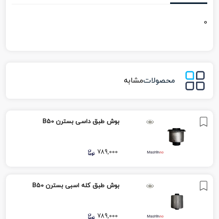
0
محصولات
مشابه
بوش طبق داسی بسترن B50
789,000
بوش طبق کله اسبی بسترن B50
789,000