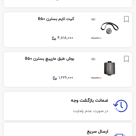
کیت تایم بسترن B50
4,818,000
بوش طبق مارپیچ بسترن B50
1,226,000
ضمانت بازگشت وجه
در صورت عدم رضایت
ارسال سریع