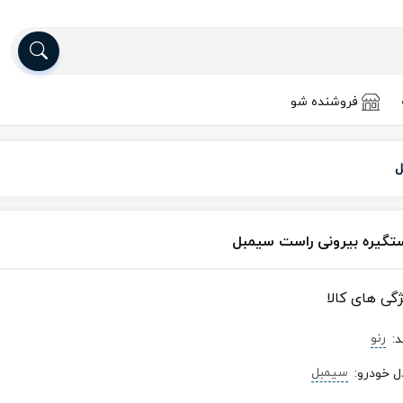
فروشنده شو
ل
تگیره بیرونی راست سیمبل
ژگی های کالا
رنو
د
:
سیمبل
ل خودرو
: