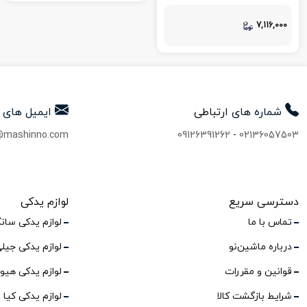
7,116,000
شماره های
ارتباطی
ایمیل های
@mashinno.com
09126391262
-
02136057503
دسترسی سریع
لوازم یدکی
تماس با ما
لوازم یدکی سان
درباره ماشین‌نو
لوازم یدکی جیل
قوانین و مقررات
لوازم یدکی هیو
شرایط بازگشت کالا
لوازم یدکی کیا