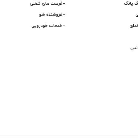
گ یانگ
فرصت های شغلی
ی
فروشنده شو
ندای
خدمات خودرویی
انس