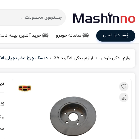
منو اصلی
سامانه خودرو
خرید آنلاین بیمه نامه
لوازم یدکی خودرو
لوازم یدکی امگرند X7
دیسک چرخ عقب جیلی امگرن
دی
وی
برن
مد