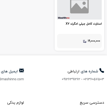
استارت کامل جیلی امگرند X7
19,000,000
شماره های
ارتباطی
ایمیل های
@mashinno.com
09126391262
-
02136057503
دسترسی سریع
لوازم یدکی