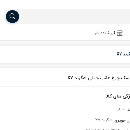
فروشنده شو
د X7
سک چرخ عقب جیلی امگرند X7
ژگی های کالا
جیلی
د
:
امگرند X7
ل خودرو
: