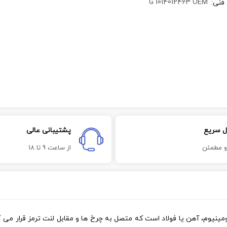
G 1014012463 OEM
 فنی
:
ل سریع
پشتیبانی عالی
و مطمئن
از ساعت 9 تا 18
 از جنس چدن، آلومینیوم، آهن یا فولاد است که متصل به چرخ ها و مقابل لنت ترمز 