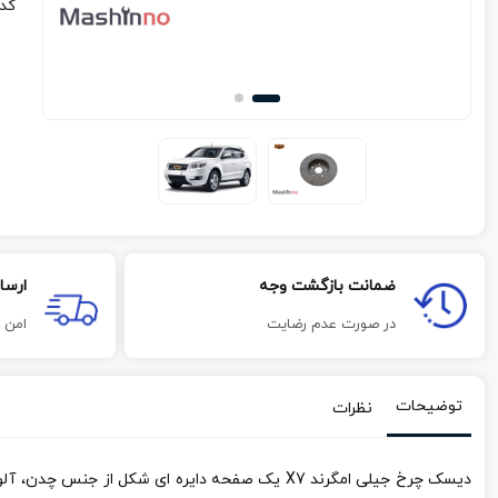
کد
ضمانت بازگشت وجه
ارسا
در صورت عدم رضایت
امن 
توضیحات
نظرات
دیسک چرخ جیلی امگرند X7 یک صفحه دایره ای شکل