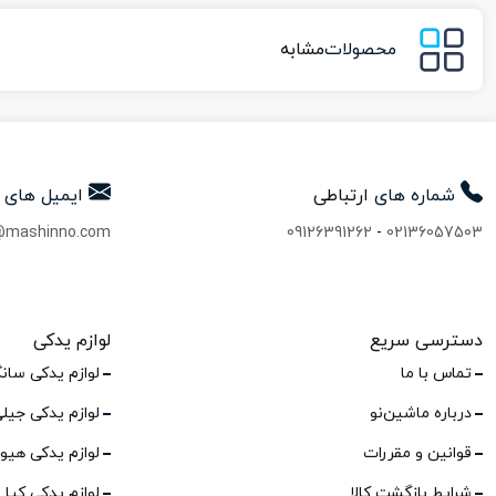
محصولات
مشابه
شماره های
ارتباطی
ایمیل های
@mashinno.com
09126391262
-
02136057503
دسترسی سریع
لوازم یدکی
تماس با ما
لوازم یدکی سان
درباره ماشین‌نو
لوازم یدکی جیل
قوانین و مقررات
لوازم یدکی هیو
شرایط بازگشت کالا
لوازم یدکی کیا