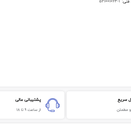
521001064-1
 فنی
:
ل سریع
پشتیبانی عالی
و مطمئن
از ساعت 9 تا 18