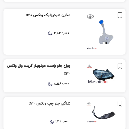
مخزن هیدرولیک ولکس c30
2,832,000
چراغ جلو راست موتوردار گریت وال ولکس
C30
8,580,000
شلگیر جلو چپ ولکس C30
1,320,000