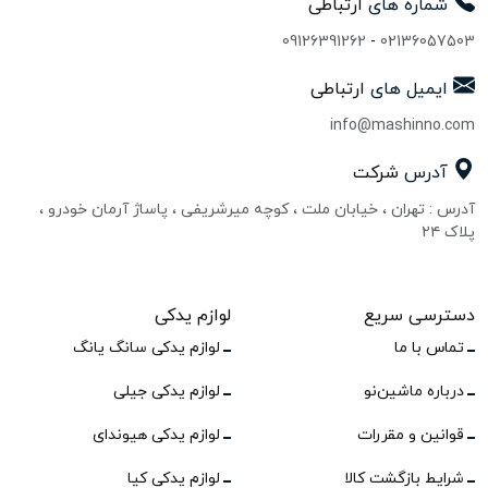
شماره های
ارتباطی
09126391262
-
02136057503
ایمیل های
ارتباطی
info@mashinno.com
آدرس
شرکت
آدرس : تهران ، خیابان ملت ، کوچه میرشریفی ، پاساژ آرمان خودرو ،
پلاک ۲۴
دسترسی سریع
لوازم یدکی
تماس با ما
لوازم یدکی سانگ یانگ
درباره ماشین‌نو
لوازم یدکی جیلی
قوانین و مقررات
لوازم یدکی هیوندای
شرایط بازگشت کالا
لوازم یدکی کیا