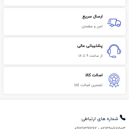
ارسال سریع
امن و مطمئن
پشتیبانی عالی
از ساعت 9 تا 18
اصالت کالا
تضمین اصالت کالا
شماره های
ارتباطی
09126391262
-
02136057503