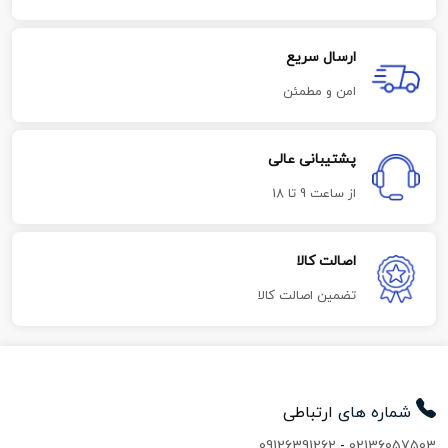
ارسال سریع
امن و مطمئن
پشتیبانی عالی
از ساعت 9 تا 18
اصالت کالا
تضمین اصالت کالا
شماره های
ارتباطی
09126391262
-
02136057503