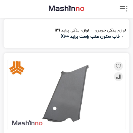
لوازم یدکی خودرو
لوازم یدکی پراید 131
قاب ستون عقب راست پراید X100