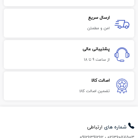
ارسال سریع
امن و مطمئن
پشتیبانی عالی
از ساعت 9 تا 18
اصالت کالا
تضمین اصالت کالا
شماره های
ارتباطی
09126391262
-
02136057503