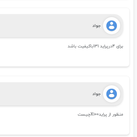
جواد
برای 4درپراید 131باکیفیت باشد
جواد
منظور از پرایدX100چیست