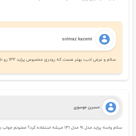
solmaz kazemi
سلام و عرض ادب، بهتر هست که رودری مخصوص پراید 132 رو خریداری کنید.
حسین موسوی
سلام واسه پراید مدل ۹۱ مدل ۱۳۱ میشه استفاده کرد؟ ممنونم جواب بدید که سفارش بدیم