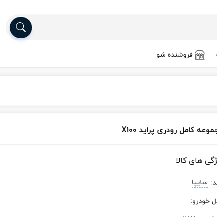
فروشنده شو
وعه کامل رودری پراید X100
ژگی های کالا
سایپا
د
:
ل خودرو
: