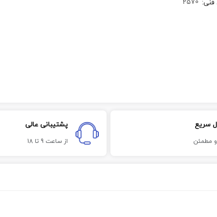
2570
 فنی
:
ل سریع
پشتیبانی عالی
و مطمئن
از ساعت 9 تا 18