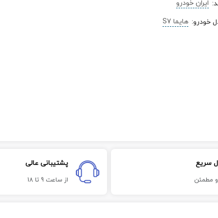
ایران خودرو
د
:
هایما S7
ل خودرو
:
ل سریع
پشتیبانی عالی
و مطمئن
از ساعت 9 تا 18