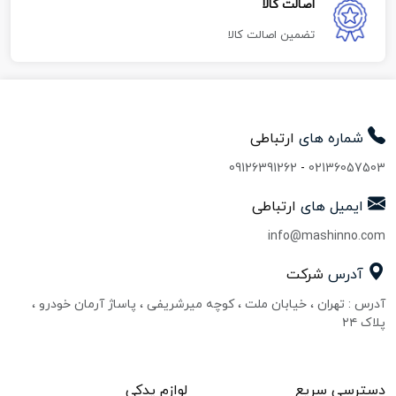
اصالت کالا
تضمین اصالت کالا
شماره های
ارتباطی
09126391262
-
02136057503
ایمیل های
ارتباطی
info@mashinno.com
آدرس
شرکت
آدرس : تهران ، خیابان ملت ، کوچه میرشریفی ، پاساژ آرمان خودرو ،
پلاک ۲۴
دسترسی سریع
لوازم یدکی