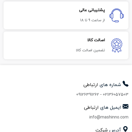
پشتیبانی عالی
از ساعت 9 تا 18
اصالت کالا
تضمین اصالت کالا
شماره های
ارتباطی
09126391262
-
02136057503
ایمیل های
ارتباطی
info@mashinno.com
آدرس
شرکت