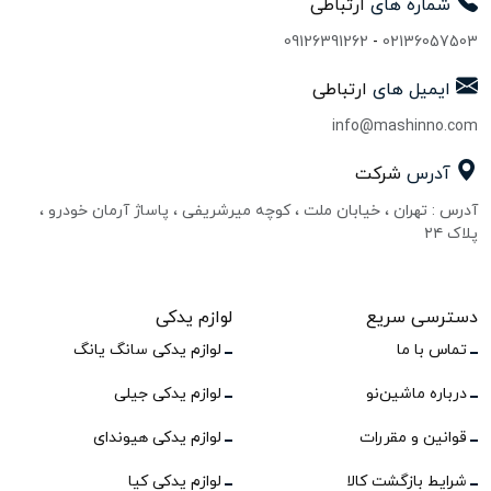
شماره های
ارتباطی
09126391262
-
02136057503
ایمیل های
ارتباطی
info@mashinno.com
آدرس
شرکت
آدرس : تهران ، خیابان ملت ، کوچه میرشریفی ، پاساژ آرمان خودرو ،
پلاک ۲۴
دسترسی سریع
لوازم یدکی
تماس با ما
لوازم یدکی سانگ یانگ
درباره ماشین‌نو
لوازم یدکی جیلی
قوانین و مقررات
لوازم یدکی هیوندای
شرایط بازگشت کالا
لوازم یدکی کیا