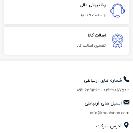
پشتیبانی عالی
از ساعت 9 تا 18
اصالت کالا
تضمین اصالت کالا
شماره های
ارتباطی
09126391262
-
02136057503
ایمیل های
ارتباطی
info@mashinno.com
آدرس
شرکت