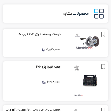
محصولات
مشابه
دیسک و صفحه پژو 206 تیپ 5
5,830,000
جعبه فیوز پژو 206
6,208,000
کاتالیزور پژو 206 (تیپ 2) الزامات آلاینده