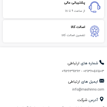
پشتیبانی عالی
از ساعت 9 تا 18
اصالت کالا
تضمین اصالت کالا
شماره های
ارتباطی
09126391262
-
02136057503
ایمیل های
ارتباطی
info@mashinno.com
آدرس
شرکت