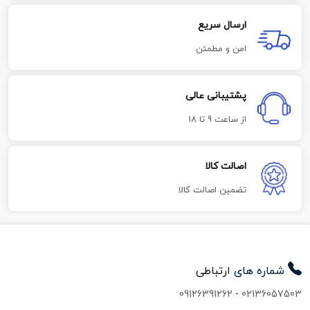
ارسال سریع
امن و مطمئن
پشتیبانی عالی
از ساعت 9 تا 18
اصالت کالا
تضمین اصالت کالا
شماره های
ارتباطی
09126391262
-
02136057503