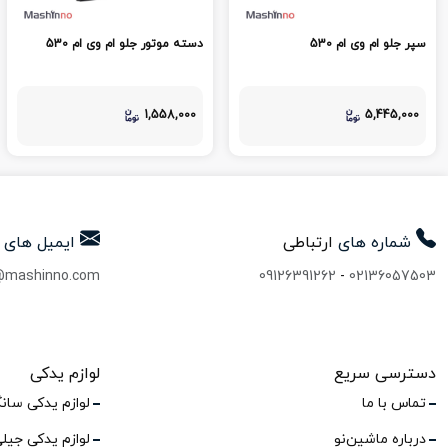
سپر جلو ام وی ام 530
دسته موتور جلو ام وی ام 530
1,558,000
5,445,000
شماره های
ارتباطی
ایمیل های
@mashinno.com
09126391262
-
02136057503
دسترسی سریع
لوازم یدکی
تماس با ما
لوازم یدکی سان
درباره ماشین‌نو
لوازم یدکی جیل