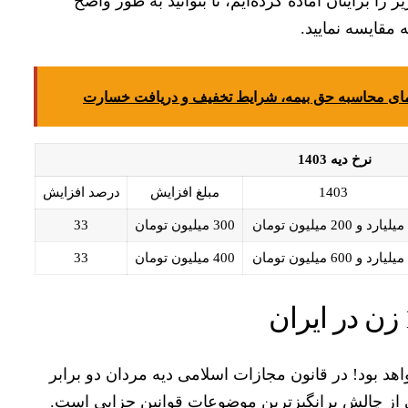
 را برایتان آماده کرده‌ایم، تا بتوانید به طور واضح
 مقایسه نمایید.
هنمای محاسبه حق بیمه، شرایط تخفیف و دریافت خسارت
نرخ دیه 1403
1403
مبلغ افزایش
درصد افزایش
ن
300 میلیون تومان
33
ن
400 میلیون تومان
33
 بود! در قانون مجازات اسلامی دیه مردان دو برابر
 از چالش برانگیزترین موضوعات قوانین جزایی است.