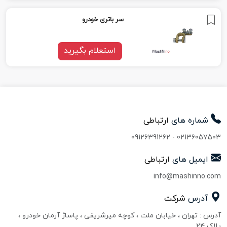
سر باتری خودرو
استعلام بگیرید
شماره های
ارتباطی
09126391262
-
02136057503
ایمیل های
ارتباطی
info@mashinno.com
آدرس
شرکت
آدرس : تهران ، خیابان ملت ، کوچه میرشریفی ، پاساژ آرمان خودرو ،
پلاک ۲۴