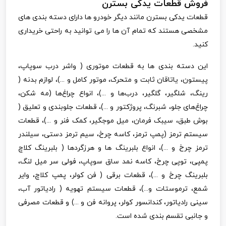
فروش قطعات یدکی بسترن
قطعات یدکی بسترن مانند دیگر خودرو ها دارای دسته بندی های
مشخصی هستند که تمام آن ها را می توانید به راحتی خریداری
کنید.
این دسته بندی ها به قطعات موتوری ( واشر درب سوپاپ،
پیستون، یاتاقان ثابت و متحرک، موتور کامل و ...)، لوازم بدنه (
رینگ، شلگیر، گلگیر، درب‌ها و ...)، انواع چراغ‌ها (مه شکن،
چراغ‌های جلو، شبرنگ، پروژکتور و ...)، قطعات جلوبندی و تعلیق (
بوش طبق، سیبک فرمان، میل موجگیر، کمک فنر و ...)، قطعات
سیستم ترمز (پمپ ترمز، کاسه چرخ، سیم ترمز دستی، سیلندر
ترمز چرخ و ...)، انواع بلبرینگ ها و هرزگردها ( بلبرینگ کلاچ
پمپی، توپی چرخ، کاسه نمد ساق سوپاپ، فولی سر میل لنگ،
بلبرینگ چرخ و ...)، قطعات برقی ( فن کولر، پمپ کلاچ، وایر
شمع، ترموستات و...)، قطعات سیستم تهویه ( رادیاتور آب،
سینی رادیاتور، کندانسور کولر، پروانه فن و ...) و قطعات مصرفی
و جانبی تقسم بندی شده است.