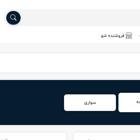
فروشنده شو
ه
سواری