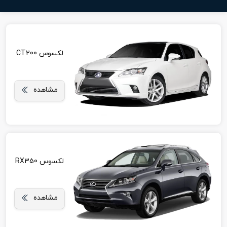
لکسوس CT200
مشاهده
لکسوس RX350
مشاهده