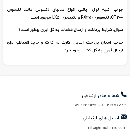
جواب:
کلیه لوازم جانبی انواع مدلهای لکسوس مانند لکسوس
CT200
، لکسوس
RX350
و لکسوس
LX50
موجود است.
سوال:
شرایط پرداخت و ارسال قطعات به کل ایران چطور است؟
جواب:
امکان پرداخت آنلاین، کارت به کارت و خرید اقساطی برای
ارسال فوری به کل کشور وجود دارد.
شماره های
ارتباطی
09126391262
-
02136057503
ایمیل های
ارتباطی
info@mashinno.com