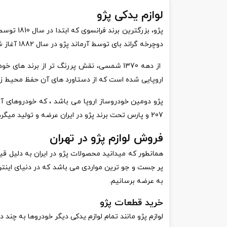
لوازم یدکی پژو
پژو، بزر
دوچرخه گراند بای توسط آرماند پژو در سال 1882 آغاز شد. نخستین خودروی پژو که خودرویی سه چرخ بود در سال 1889 توسط همکاری آرماند پژو و گوتلیب دایملر صورت گرفت.
از دهه 1370 شمسی، نقش پررنگ تر از برند 
اروپایی شده است که از دستاورد های آن حفظ محیط زی
پژو دومین خودروساز اروپا می باشد ، که خودروهای آن به 
207 و پارس تحت برند پژو در ایران عرضه و تولید میگردد.
فروش لوازم پژو در تهران
همانطور که میدانید محصولات پژو در ایران به دلیل قی
پر جست و جو ترین مواردی می باشد که در دنیای اینتر
به عرضه برسانیم.
خرید قطعات پژو
لوازم پژو مانند تمام لوازم یدکی دیگر خودروها به چن