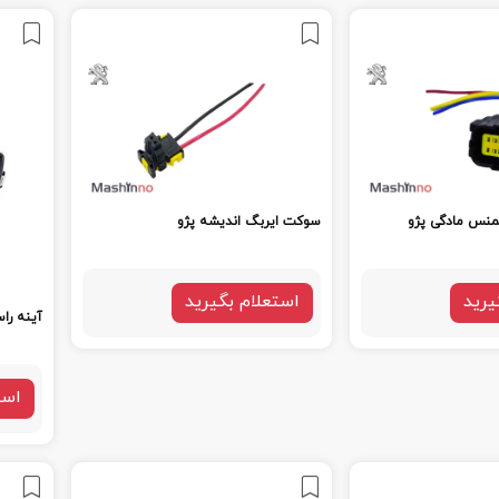
نس مادگی پژو
سوکت ایربگ اندیشه پژو
یرید
استعلام بگیرید
آینه را
است