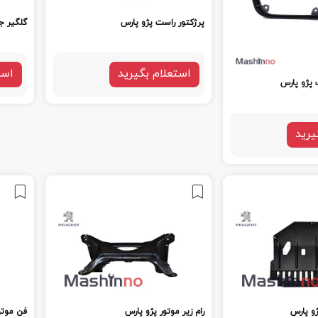
پرژکتور راست پژو پارس
گلگیر ج
استعلام بگیرید
است
پژو پارس
یرید
و پارس
رام زیر موتور پژو پارس
فن موتو