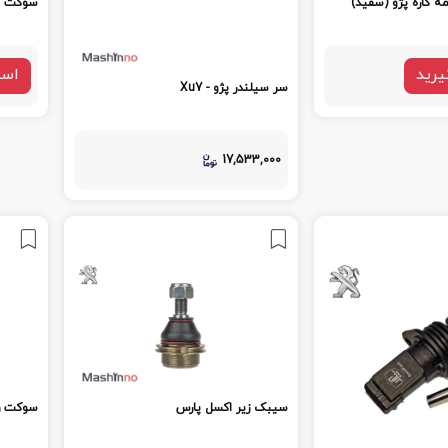
 کاره پژو (سفید)
سوکت جا
یرید
است
سر سیلندر پژو - Xu7
17,533,000
سیبک زیر اکسل پارس
سوکت رله 5 ف