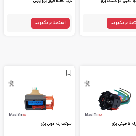
 لامپی دو کنتاک پژو
درب جعبه فیوز پژو پارس
علام بگیرید
استعلام بگیرید
یش پژو
سوکت رله دوبل پژو