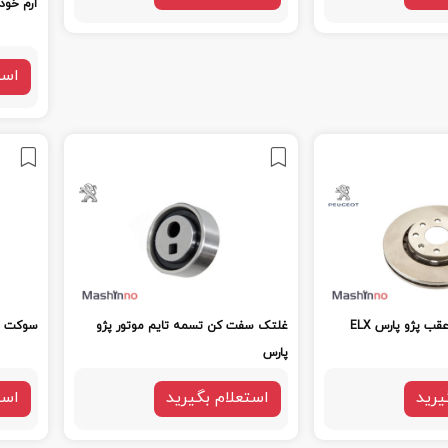
آرم خود
است
 پژو پارس ELX
غلتک سفت کن تسمه تایم موتور پژو
سوکت ای
پارس
یرید
استعلام بگیرید
است