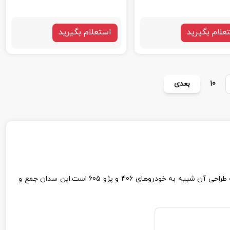
علام بگیرید
استعلام بگیرید
10
بعدی
خودروی پژو پارس از محصولات شرکت خودرو سازی ایران خودرو که با نام پرشیا هم شناخته می شود. پژو پارس فیس لیفتی از پژو 405 است که طراحی آن شبیه به خودروهای 406 و پژو 605 است.این سدان جمع و