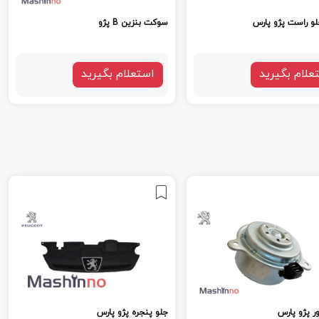
لو راست پژو پارس
سوکت بنزین B پژو
علام بگیرید
استعلام بگیرید
ر پژو پارس
جلو پنجره پژو پارس