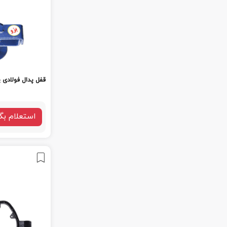
قفل پدال فولادی پ
استعلام بگ