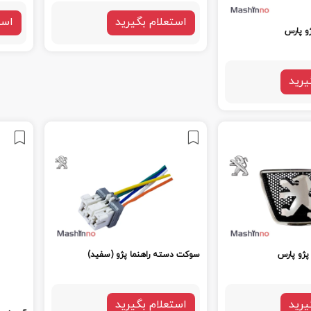
استعلام بگیرید
است
و پارس
یرید
پژو پارس
سوکت دسته راهنما پژو (سفید)
یرید
استعلام بگیرید