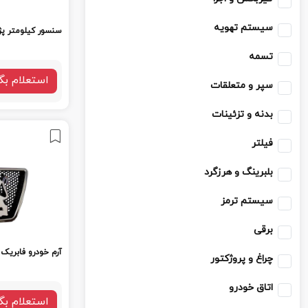
سیستم تهویه
سنسور کیلومتر پژ
تسمه
استعلام بگ
سپر و متعلقات
بدنه و تزئینات
فیلتر
بلبرینگ و هرزگرد
سیستم ترمز
برقی
آرم خودرو فابریک 
چراغ و پروژکتور
اتاق خودرو
استعلام بگ