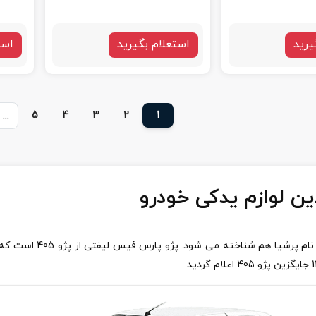
یرید
استعلام بگیرید
است
...
5
4
3
2
1
این لوازم یدکی خودرو