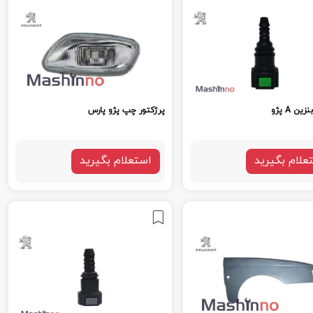
ن A پژو
پرژکتور چپ پژو پارس
علام بگیرید
استعلام بگیرید