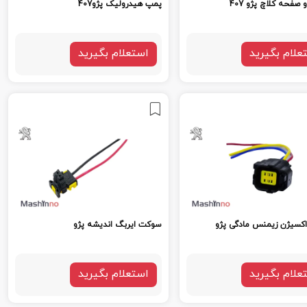
صفحه کلاچ پژو 407
پمپ هیدرولیک پژو407
علام بگیرید
استعلام بگیرید
کسیژن زیمنس مادگی پژو
سوکت ایربگ اندیشه پژو
علام بگیرید
استعلام بگیرید