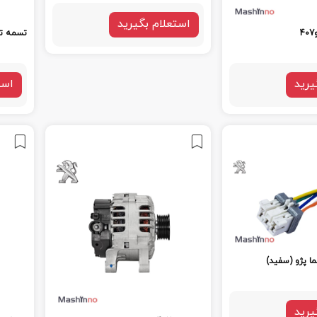
استعلام بگیرید
تسمه تایم
یرید
است
ا پژو (سفید)
یرید