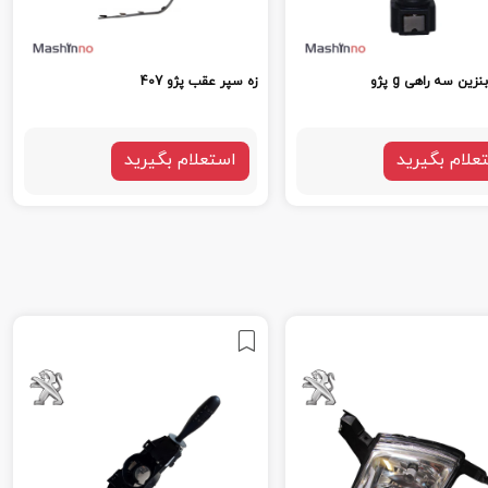
ین سه راهی g پژو
زه سپر عقب پژو 407
علام بگیرید
استعلام بگیرید