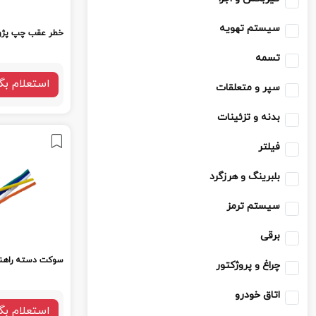
سیستم تهویه
خطر عقب چپ پژو407
تسمه
استعلام بگ
سپر و متعلقات
بدنه و تزئینات
فیلتر
بلبرینگ و هرزگرد
سیستم ترمز
برقی
سوکت دسته راهنم
چراغ و پروژکتور
اتاق خودرو
استعلام بگ