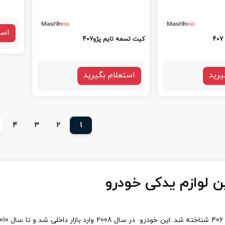
است
کیت تسمه تایم پژو407
یرید
استعلام بگیرید
4
3
2
1