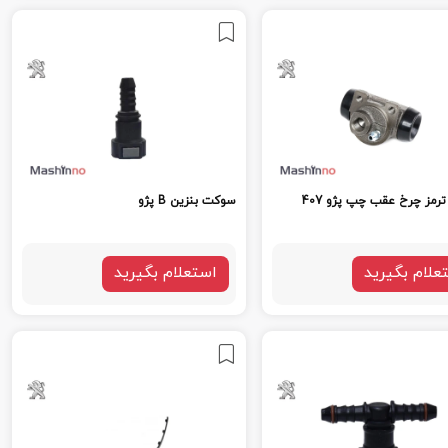
ترمز چرخ عقب چپ پژو 407
سوکت بنزین B پژو
علام بگیرید
استعلام بگیرید