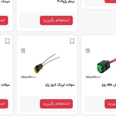
دینام پژو407
دیسک و 
استعلام بگیرید
است
پژو
سوکت ایربگ کروز پژو
سوکت ا
یرید
استعلام بگیرید
است