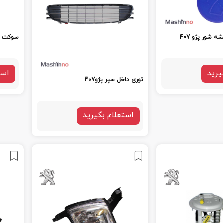
شور پژو 407
سوکت بنز
یرید
است
توری داخل سپر پژو407
استعلام بگیرید