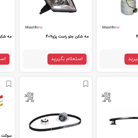
مه شکن جلو راست پژو407
مه شکن 
یرید
استعلام بگیرید
است
سوکت ت