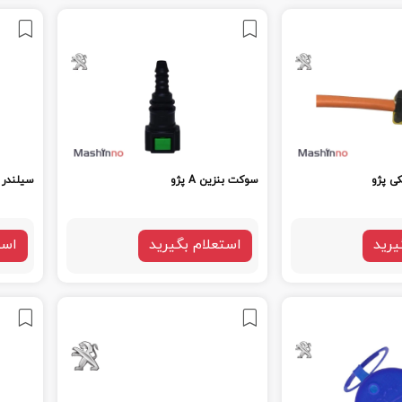
ی پژو
سوکت بنزین A پژو
سیلندر 
یرید
استعلام بگیرید
است