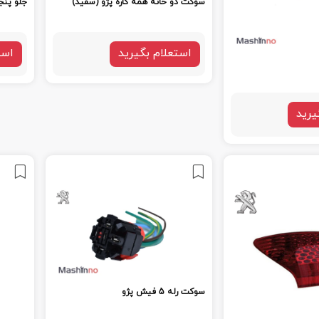
سوکت دو خانه همه کاره پژو (سفید)
جلو پنجره
استعلام بگیرید
است
یرید
سوکت رله 5 فیش پژو