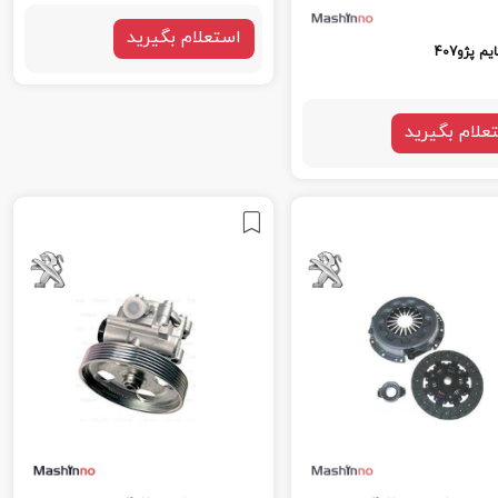
استعلام بگیرید
 پژو407
علام بگیرید