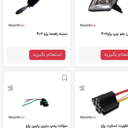
جلو چپ پژو407
دسته راهنما پژو 407
علام بگیرید
استعلام بگیرید
قویت استارت پژو
سوکت پمپ بنزین پایین پژو