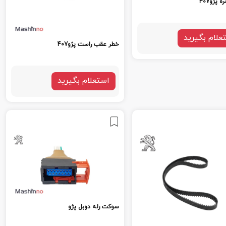
 پژو407
علام بگیرید
خطر عقب راست پژو407
استعلام بگیرید
سوکت رله دوبل پژو