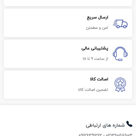
ارسال سریع
امن و مطمئن
پشتیبانی عالی
از ساعت 9 تا 18
اصالت کالا
تضمین اصالت کالا
شماره های
ارتباطی
09126391262
-
02136057503