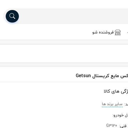
فروشنده شو
س مایع کریستال Getsun
ژگی های کالا
سایر برند ها
د
:
ل خودرو
:
G3120
 فنی
: