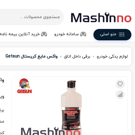
منو اصلی
سامانه خودرو
خرید آنلاین بیمه نامه
لوازم یدکی خودرو
برقی داخل اتاق
واکس مایع کریستال Getsun
واک
وی
برن
مد
کد