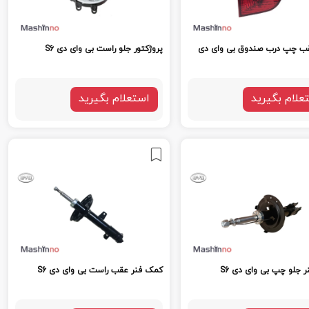
قب چپ درب صندوق بی وای دی
پروژکتور جلو راست بی وای دی S6
علام بگیرید
استعلام بگیرید
 جلو چپ بی وای دی S6
کمک فنر عقب راست بی وای دی S6