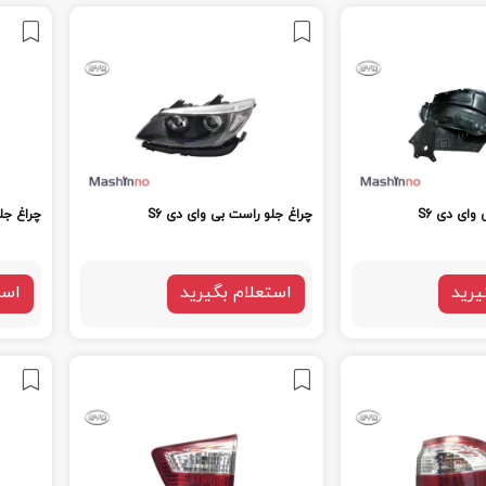
ای دی S6
چراغ جلو راست بی وای دی S6
چراغ جل
یرید
استعلام بگیرید
است