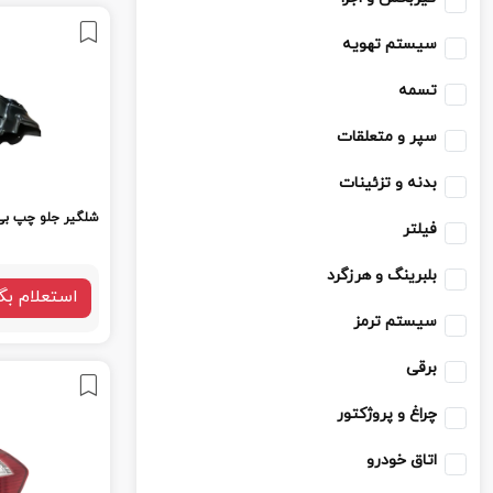
سیستم تهویه
تسمه
سپر و متعلقات
بدنه و تزئینات
شلگیر جلو چپ بی و
فیلتر
بلبرینگ و هرزگرد
استعلام بگ
سیستم ترمز
برقی
چراغ و پروژکتور
اتاق خودرو