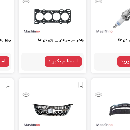
دی S6
واشر سر سیلندر بی وای دی S6
چراغ راه
یرید
استعلام بگیرید
است