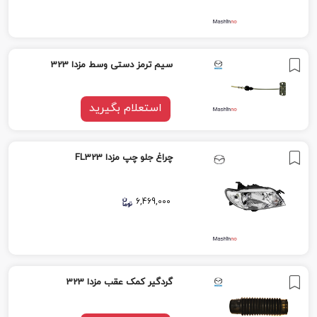
سیم ترمز دستى وسط مزدا 323
استعلام بگیرید
چراغ جلو چپ مزدا FL323
6,469,000
گردگیر کمک عقب مزدا 323