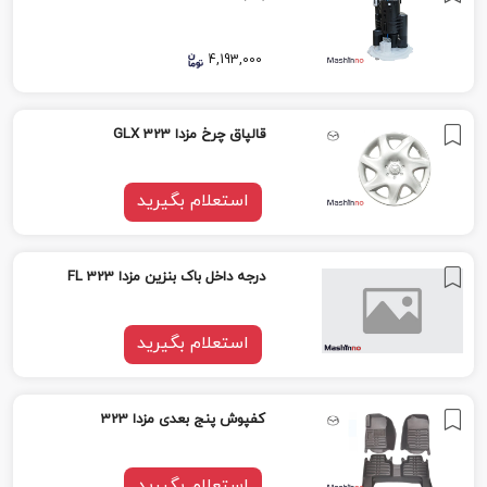
4,193,000
قالپاق چرخ مزدا 323 GLX
استعلام بگیرید
درجه داخل باک بنزین مزدا 323 FL
استعلام بگیرید
کفپوش پنج بعدی مزدا 323
استعلام بگیرید