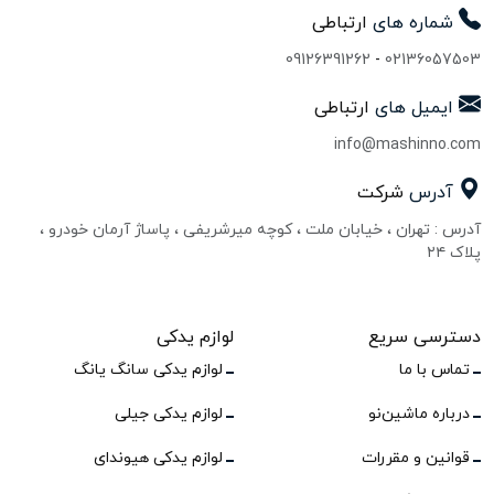
شماره های
ارتباطی
09126391262
-
02136057503
ایمیل های
ارتباطی
info@mashinno.com
آدرس
شرکت
آدرس : تهران ، خیابان ملت ، کوچه میرشریفی ، پاساژ آرمان خودرو ،
پلاک ۲۴
دسترسی سریع
لوازم یدکی
تماس با ما
لوازم یدکی سانگ یانگ
درباره ماشین‌نو
لوازم یدکی جیلی
قوانین و مقررات
لوازم یدکی هیوندای