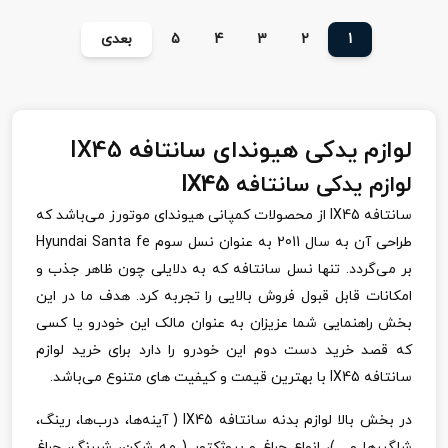
1
2
3
4
5
بعدی
لوازم یدکی هیوندای سانتافه IX45
لوازم یدکی سانتافه
IX45
سانتافه
IX45
از محصولات کمپانی هیوندای موتورز می‌باشد که
طراحی آن به سال 2011 به عنوان نسل سوم
Hyundai Santa fe
بر می‌گردد. تنها نسل سانتافه که به دلایلی چون ظاهر جذب و
امکانات قابل قبول فروش بالایی را تجربه کرد. هدف ما در این
بخش راهنمایی شما عزیزان به عنوان مالک این خودرو یا کسی
که قصد خرید دست دوم این خودرو را دارد برای خرید لوازم
سانتافه
IX45
با بهترین قیمت و کیفیت های متنوع می‌باشد.
در بخش بالا لوازم بدنه سانتافه
IX45
( آینه‌ها، درب‌ها، رینگ،
شلگیرها و ...)، انواع چراغ و پروژکتور ( مه شکن، شبرنگ، چراغ