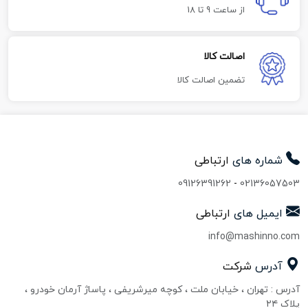
از ساعت 9 تا 18
اصالت کالا
تضمین اصالت کالا
شماره های
ارتباطی
09126391262
-
02136057503
ایمیل های
ارتباطی
info@mashinno.com
آدرس
شرکت
آدرس : تهران ، خیابان ملت ، کوچه میرشریفی ، پاساژ آرمان خودرو ،
پلاک ۲۴