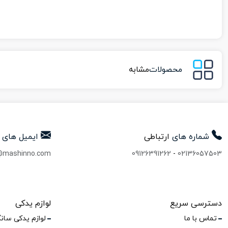
محصولات
مشابه
شماره های
ارتباطی
ایمیل های
@mashinno.com
09126391262
-
02136057503
دسترسی سریع
لوازم یدکی
تماس با ما
لوازم یدکی سان