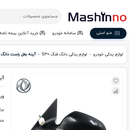
منو اصلی
سامانه خودرو
خرید آنلاین بیمه نامه
لوازم یدکی خودرو
لوازم یدکی دانگ فنگ S30
آینه بغل راست دانگ فن
آین
وی
برن
مد