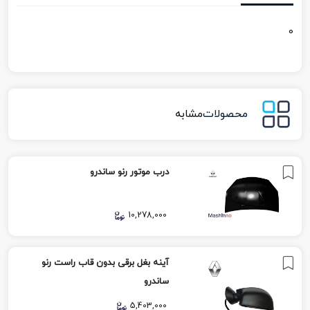
0
محصولات
مشابه
درب موتور رنو ساندرو
10,278,000
آینه بغل برقی بدون قاب راست رنو
ساندرو
5,403,000