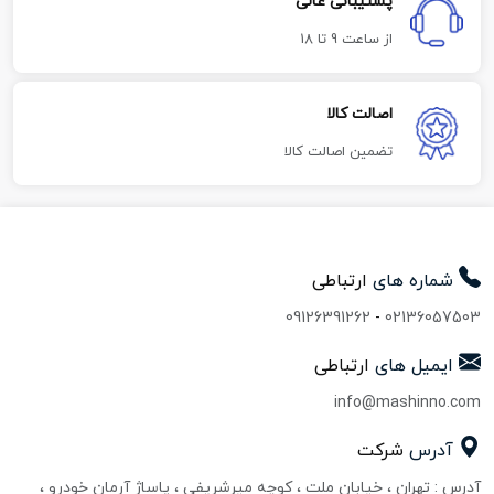
پشتیبانی عالی
از ساعت 9 تا 18
اصالت کالا
تضمین اصالت کالا
شماره های
ارتباطی
09126391262
-
02136057503
ایمیل های
ارتباطی
info@mashinno.com
آدرس
شرکت
آدرس : تهران ، خیابان ملت ، کوچه میرشریفی ، پاساژ آرمان خودرو ،