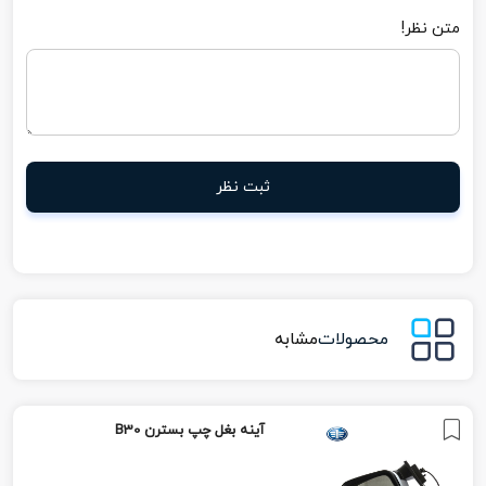
متن نظر!
ثبت نظر
محصولات
مشابه
آینه بغل چپ بسترن B30