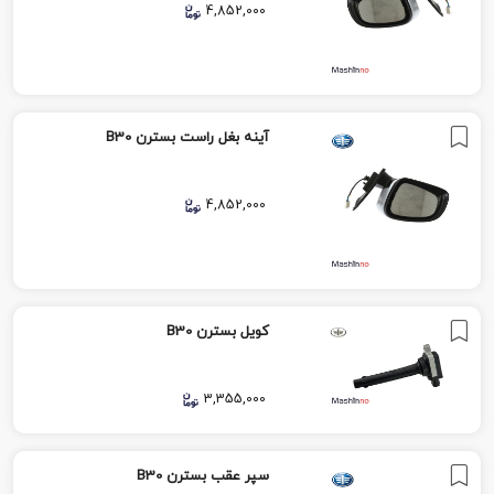
4,852,000
آینه بغل راست بسترن B30
4,852,000
کویل بسترن B30
3,355,000
سپر عقب بسترن B30