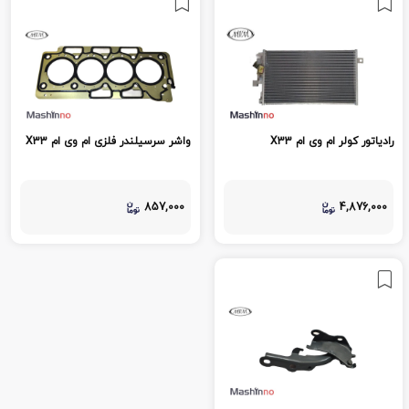
رادیاتور کولر ام وی ام X33
واشر سرسیلندر فلزی ام وی ام X33
857,000
4,876,000