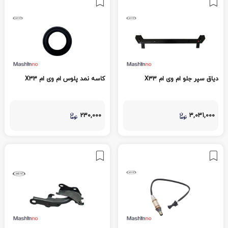
دیاق سپر جلو ام وی ام X33
کاسه نمد پلوس ام وی ام X33
230,000
3,031,000