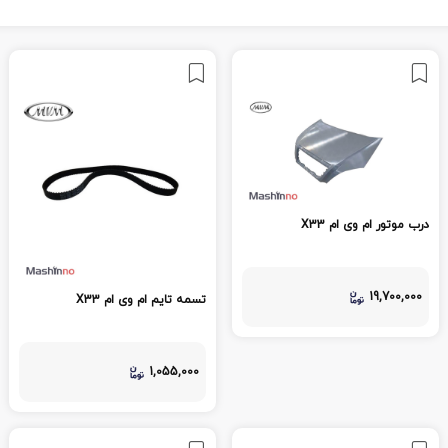
درب موتور ام وی ام X33
19,700,000
تسمه تایم ام وی ام X33
1,055,000