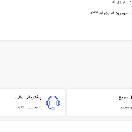
ام وی ام
د
:
ام‌ وی‌ ام x33
ل خودرو
:
ل سریع
پشتیبانی عالی
و مطمئن
از ساعت 9 تا 18