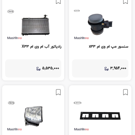
سنسور مپ ام وی ام x33
رادیاتور آب ام وی ام X33
5,535,000
3,954,000