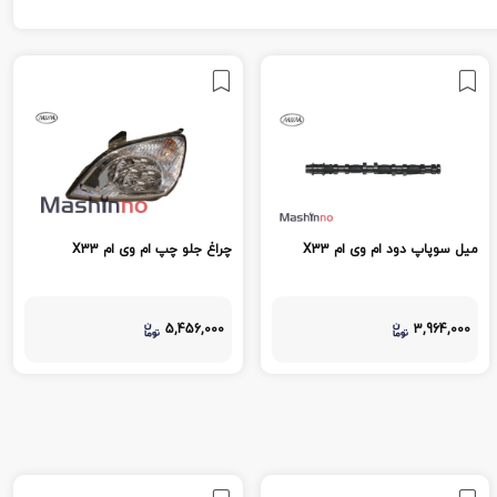
میل سوپاپ دود ام وی ام X33
چراغ جلو چپ ام وی ام X33
5,456,000
3,964,000