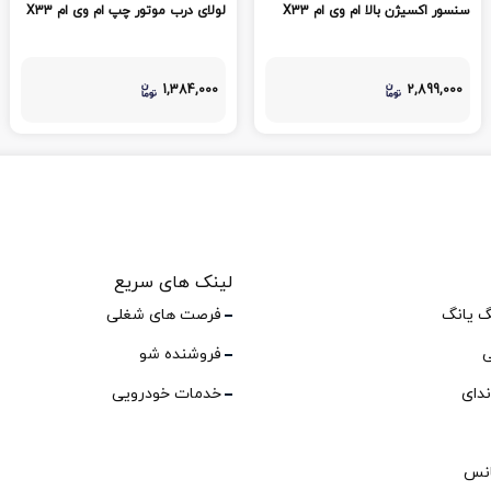
سنسور اکسیژن بالا ام وی ام X33
لولای درب موتور چپ ام وی ام X33
1,384,000
2,899,000
لینک های سریع
گ یانگ
فرصت های شغلی
ی
فروشنده شو
ندای
خدمات خودرویی
انس