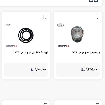
پیستون ام وی ام X33
اورینگ کارتل ام وی ام X33
1,900,000
4,356,000