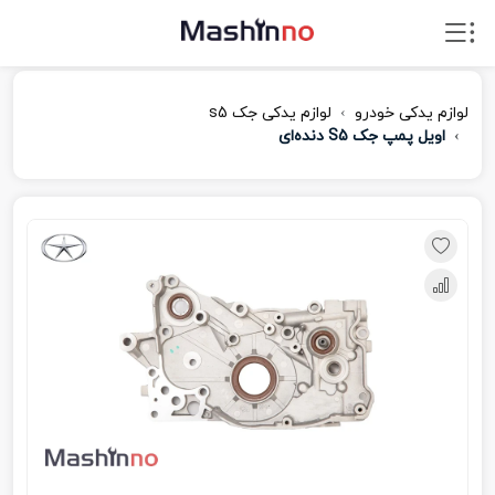
لوازم یدکی خودرو
لوازم یدکی جک s5
اویل پمپ جک S5 دنده‌ای