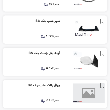
659,000
سپر عقب جک S5
4,235,000
آینه بغل راست جک S5
11,374,000
چراغ پلاک عقب جک S5
3,822,000