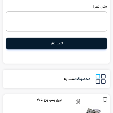
متن نظر!
ثبت نظر
محصولات
مشابه
اویل پمپ پژو 405