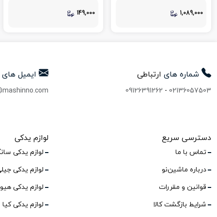
149,000
1,089,000
شماره های
ارتباطی
ایمیل های
@mashinno.com
09126391262
-
02136057503
دسترسی سریع
لوازم یدکی
تماس با ما
لوازم یدکی سان
درباره ماشین‌نو
لوازم یدکی جیل
قوانین و مقررات
لوازم یدکی هیو
شرایط بازگشت کالا
لوازم یدکی کیا