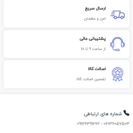
ارسال سریع
امن و مطمئن
پشتیبانی عالی
از ساعت 9 تا 18
اصالت کالا
تضمین اصالت کالا
شماره های
ارتباطی
09126391262
-
02136057503