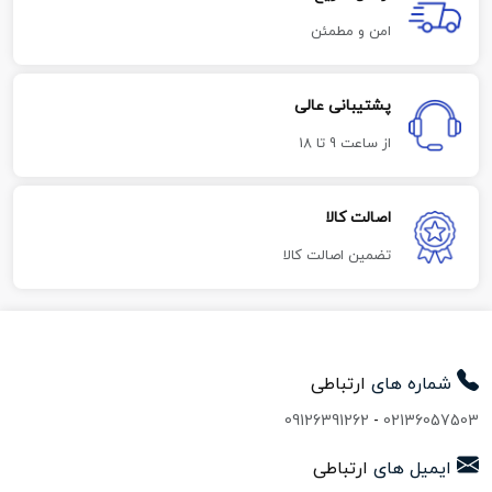
امن و مطمئن
پشتیبانی عالی
از ساعت 9 تا 18
اصالت کالا
تضمین اصالت کالا
شماره های
ارتباطی
09126391262
-
02136057503
ایمیل های
ارتباطی