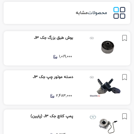
محصولات
مشابه
بوش طبق بزرگ جک J3
1,019,000
دسته موتور چپ جک J3
2,483,000
پمپ کلاچ جک J3 (پایین)