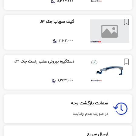
5,324,000
گیت سوپاپ جک J3
2,102,000
دستگیره بیرونی عقب راست جک J3
1,233,000
ضمانت بازگشت وجه
در صورت عدم رضایت
ارسال سریع