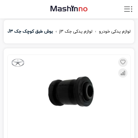
لوازم یدکی خودرو
لوازم یدکی جک j3
بوش طبق کوچک جک J3