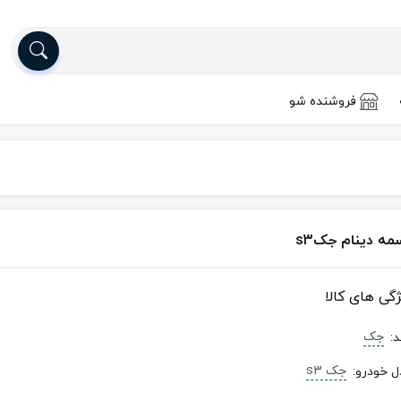
فروشنده شو
مه دینام جکs3
ژگی های کالا
جک
د
:
جک s3
ل خودرو
: