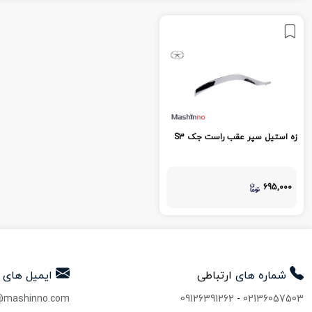
زه استیل سپر عقب راست جک S3
695,000
شماره های
ارتباطی
ایمیل های
@mashinno.com
09126391262
-
02136057503