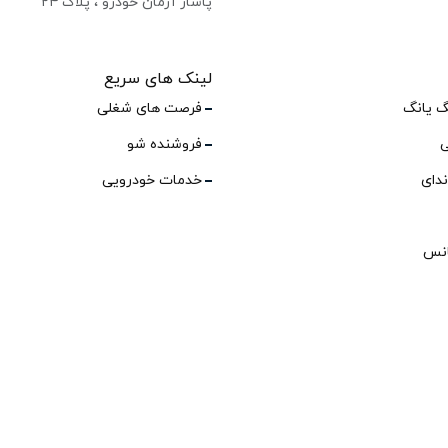
پاساژ آرمان خودرو ، پلاک ۲۴
لینک های سریع
گ یانگ
فرصت های شغلی
ی
فروشنده شو
ندای
خدمات خودرویی
انس