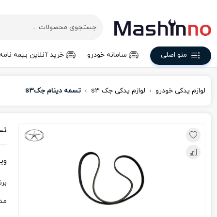
منو اصلی
سامانه خودرو
خرید آنلاین بیمه نامه
لوازم یدکی خودرو
لوازم یدکی جک s3
تسمه دینام جکs3
تس
وی
برن
مد