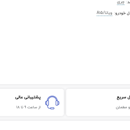
چری
د
:
ویانا/A15
ل خودرو
:
ل سریع
پشتیبانی عالی
و مطمئن
از ساعت 9 تا 18