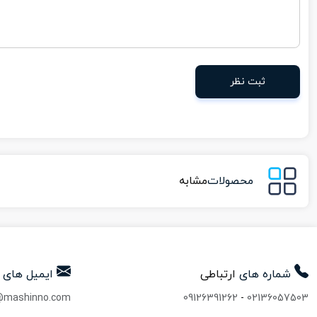
ثبت نظر
محصولات
مشابه
شماره های
ارتباطی
ایمیل های
@mashinno.com
09126391262
-
02136057503